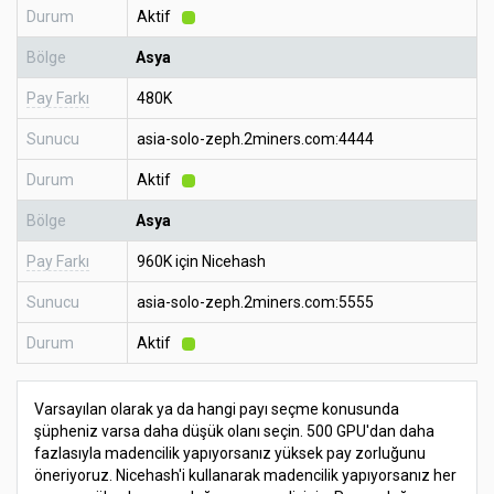
Durum
Aktif
Bölge
Asya
Pay Farkı
480K
Sunucu
asia-solo-zeph.2miners.com:4444
Durum
Aktif
Bölge
Asya
Pay Farkı
960K için Nicehash
Sunucu
asia-solo-zeph.2miners.com:5555
Durum
Aktif
Varsayılan olarak ya da hangi payı seçme konusunda
şüpheniz varsa daha düşük olanı seçin. 500 GPU'dan daha
fazlasıyla madencilik yapıyorsanız yüksek pay zorluğunu
öneriyoruz. Nicehash'i kullanarak madencilik yapıyorsanız her