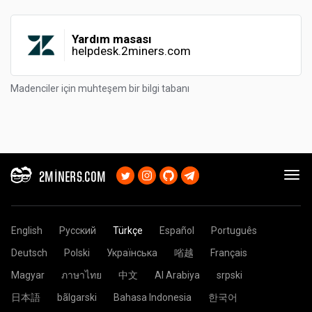
Yardım masası
helpdesk.2miners.com
Madenciler için muhteşem bir bilgi tabanı
2MINERS.COM
English
Русский
Türkçe
Español
Português
Deutsch
Polski
Українська
㗂越
Français
Magyar
ภาษาไทย
中文
Al Arabiya
srpski
日本語
bãlgarski
Bahasa Indonesia
한국어