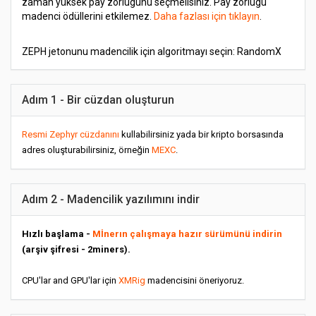
zaman yüksek pay zorluğunu seçmelisiniz. Pay zorluğu
madenci ödüllerini etkilemez.
Daha fazlası için tıklayın
.
ZEPH jetonunu madencilik için algoritmayı seçin: RandomX
Adım 1 - Bir cüzdan oluşturun
Resmi Zephyr cüzdanını
kullabilirsiniz yada bir kripto borsasında
adres oluşturabilirsiniz, örneğin
MEXC
.
Adım 2 - Madencilik yazılımını indir
Hızlı başlama -
Mİnerın çalışmaya hazır sürümünü indirin
(arşiv şifresi - 2miners).
CPU'lar and GPU'lar için
XMRig
madencisini öneriyoruz.