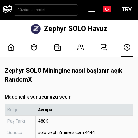
TRY
Zephyr SOLO Havuz
Zephyr SOLO Miningine nasıl başlanır açık
RandomX
Madencilik sunucunuzu seçin:
Bölge
Avrupa
Pay Farkı
480K
Sunucu
solo-zeph.2miners.com:4444