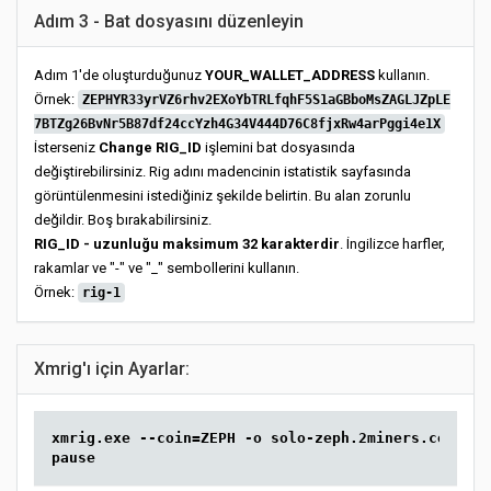
Adım 3 - Bat dosyasını düzenleyin
Adım 1'de oluşturduğunuz
YOUR_WALLET_ADDRESS
kullanın.
Örnek:
ZEPHYR33yrVZ6rhv2EXoYbTRLfqhF5S1aGBboMsZAGLJZpLE
7BTZg26BvNr5B87df24ccYzh4G34V444D76C8fjxRw4arPggi4e1X
İsterseniz
Change RIG_ID
işlemini bat dosyasında
değiştirebilirsiniz. Rig adını madencinin istatistik sayfasında
görüntülenmesini istediğiniz şekilde belirtin. Bu alan zorunlu
değildir. Boş bırakabilirsiniz.
RIG_ID - uzunluğu maksimum 32 karakterdir
. İngilizce harfler,
rakamlar ve "-" ve "_" sembollerini kullanın.
Örnek:
rig-1
Xmrig'ı için Ayarlar:
xmrig.exe --coin=ZEPH -o solo-zeph.2miners.com:444
pause