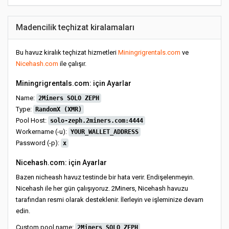
Madencilik teçhizat kiralamaları
Bu havuz kiralık teçhizat hizmetleri
Miningrigrentals.com
ve
Nicehash.com
ile çalışır.
Miningrigrentals.com: için Ayarlar
Name:
2Miners SOLO ZEPH
Type:
RandomX (XMR)
Pool Host:
solo-zeph.2miners.com:4444
Workername (-u):
YOUR_WALLET_ADDRESS
Password (-p):
x
Nicehash.com: için Ayarlar
Bazen nicheash havuz testinde bir hata verir. Endişelenmeyin.
Nicehash ile her gün çalışıyoruz. 2Miners, Nicehash havuzu
tarafından resmi olarak desteklenir. İlerleyin ve işleminize devam
edin.
Custom pool name:
2Miners SOLO ZEPH