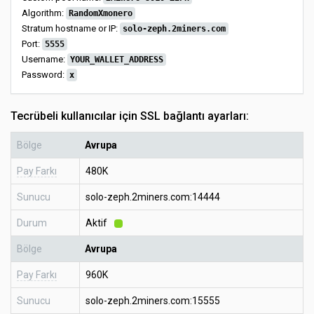
Algorithm:
RandomXmonero
Stratum hostname or IP:
solo-zeph.2miners.com
Port:
5555
Username:
YOUR_WALLET_ADDRESS
Password:
x
Tecrübeli kullanıcılar için SSL bağlantı ayarları:
Bölge
Avrupa
Pay Farkı
480K
Sunucu
solo-zeph.2miners.com:14444
Durum
Aktif
Bölge
Avrupa
Pay Farkı
960K
Sunucu
solo-zeph.2miners.com:15555