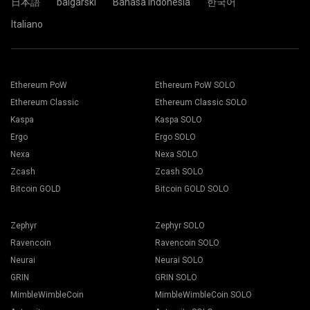
日本語
bãlgarski
Bahasa Indonesia
한국어
Italiano
Ethereum PoW
Ethereum PoW SOLO
Ethereum Classic
Ethereum Classic SOLO
Kaspa
Kaspa SOLO
Ergo
Ergo SOLO
Nexa
Nexa SOLO
Zcash
Zcash SOLO
Bitcoin GOLD
Bitcoin GOLD SOLO
Zephyr
Zephyr SOLO
Ravencoin
Ravencoin SOLO
Neurai
Neurai SOLO
GRIN
GRIN SOLO
MimbleWimbleCoin
MimbleWimbleCoin SOLO