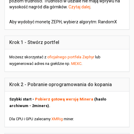
poziom trudności. Trudności w udziale nie mają wpływu na
wysokość nagród dla górników.
Czytaj dalej
.
Aby wydobyć monetę ZEPH, wybierz algorytm: RandomX
Krok 1 - Stwórz portfel
Możesz skorzystać z
oficjalnego portfela Zephyr
lub
wygenerować adres na giełdzie np.
MEXC
.
Krok 2 - Pobranie oprogramowania do kopania
Szybki start -
Pobierz gotową wersję Minera
(hasło
archiwum - 2miners).
Dla CPU i GPU zalecamy
XMRig
miner.