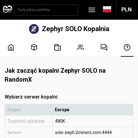
PLN
Zephyr SOLO Kopalnia
Jak zacząć kopalni Zephyr SOLO na
RandomX
Wybierz serwer kopalni:
Region
Europa
Trudność udziałów
480K
Serwer
solo-zeph.2miners.com:4444