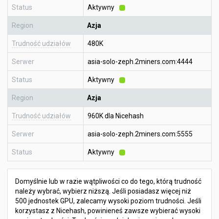
Status
Aktywny
Region
Azja
Trudność udziałów
480K
Serwer
asia-solo-zeph.2miners.com:4444
Status
Aktywny
Region
Azja
Trudność udziałów
960K dla Nicehash
Serwer
asia-solo-zeph.2miners.com:5555
Status
Aktywny
Domyślnie lub w razie wątpliwości co do tego, którą trudność
należy wybrać, wybierz niższą. Jeśli posiadasz więcej niż
500 jednostek GPU, zalecamy wysoki poziom trudności. Jeśli
korzystasz z Nicehash, powinieneś zawsze wybierać wysoki