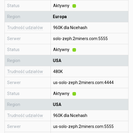
Status
Aktywny
Region
Europa
Trudność udziałów
960K dla Nicehash
Serwer
solo-zeph.2miners.com:5555
Status
Aktywny
Region
USA
Trudność udziałów
480K
Serwer
us-solo-zeph.2miners.com:4444
Status
Aktywny
Region
USA
Trudność udziałów
960K dla Nicehash
Serwer
us-solo-zeph.2miners.com:5555