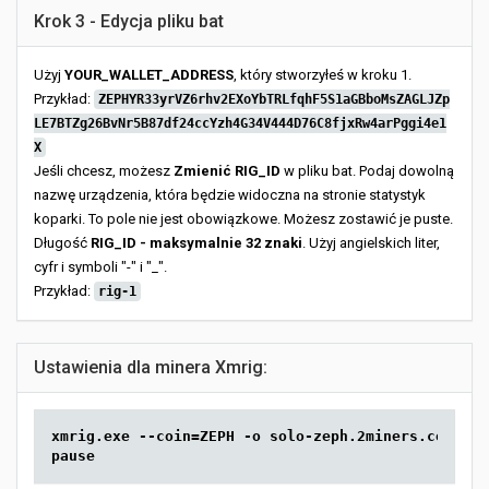
Krok 3 - Edycja pliku bat
Użyj
YOUR_WALLET_ADDRESS
, który stworzyłeś w kroku 1.
Przykład:
ZEPHYR33yrVZ6rhv2EXoYbTRLfqhF5S1aGBboMsZAGLJZp
LE7BTZg26BvNr5B87df24ccYzh4G34V444D76C8fjxRw4arPggi4e1
X
Jeśli chcesz, możesz
Zmienić RIG_ID
w pliku bat. Podaj dowolną
nazwę urządzenia, która będzie widoczna na stronie statystyk
koparki. To pole nie jest obowiązkowe. Możesz zostawić je puste.
Długość
RIG_ID - maksymalnie 32 znaki
. Użyj angielskich liter,
cyfr i symboli "-" i "_".
Przykład:
rig-1
Ustawienia dla minera Xmrig:
xmrig.exe --coin=ZEPH -o solo-zeph.2miners.com:444
pause