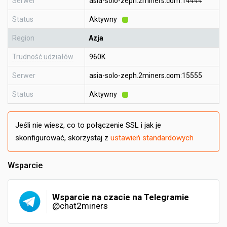
Serwer
asia-solo-zeph.2miners.com:14444
Status
Aktywny
Region
Azja
Trudność udziałów
960K
Serwer
asia-solo-zeph.2miners.com:15555
Status
Aktywny
Jeśli nie wiesz, co to połączenie SSL i jak je
skonfigurować, skorzystaj z
ustawień standardowych
Wsparcie
Wsparcie na czacie na Telegramie
@chat2miners