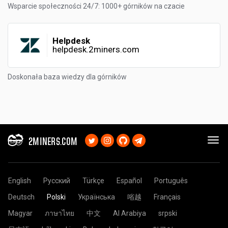
Wsparcie społeczności 24/7: 1000+ górników na czacie
Helpdesk
helpdesk.2miners.com
Doskonała baza wiedzy dla górników
2MINERS.COM
English
Русский
Türkçe
Español
Português
Deutsch
Polski
Українська
㗂越
Français
Magyar
ภาษาไทย
中文
Al Arabiya
srpski