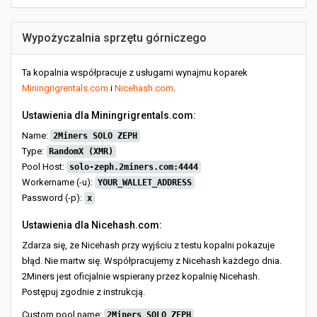
Wypożyczalnia sprzętu górniczego
Ta kopalnia współpracuje z usługami wynajmu koparek
Miningrigrentals.com
i
Nicehash.com
.
Ustawienia dla Miningrigrentals.com:
Name:
2Miners SOLO ZEPH
Type:
RandomX (XMR)
Pool Host:
solo-zeph.2miners.com:4444
Workername (-u):
YOUR_WALLET_ADDRESS
Password (-p):
x
Ustawienia dla Nicehash.com:
Zdarza się, że Nicehash przy wyjściu z testu kopalni pokazuje
błąd. Nie martw się. Współpracujemy z Nicehash każdego dnia.
2Miners jest oficjalnie wspierany przez kopalnię Nicehash.
Postępuj zgodnie z instrukcją.
Custom pool name:
2Miners SOLO ZEPH