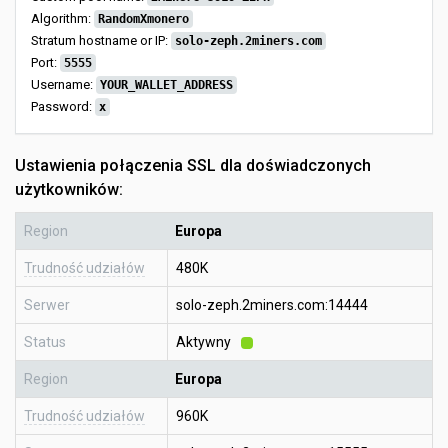
Algorithm:
RandomXmonero
Stratum hostname or IP:
solo-zeph.2miners.com
Port:
5555
Username:
YOUR_WALLET_ADDRESS
Password:
x
Ustawienia połączenia SSL dla doświadczonych
użytkowników:
Region
Europa
Trudność udziałów
480K
Serwer
solo-zeph.2miners.com:14444
Status
Aktywny
Region
Europa
Trudność udziałów
960K