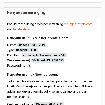
Penyewaan mining rig
Pool ini mendukung servis penyewaan rig
Miningrigrentals.com
dan
Nicehash.com
.
Pengaturan untuk Miningrigrentals.com:
Name:
2Miners SOLO ZEPH
Type:
RandomX (XMR)
Pool Host:
solo-zeph.2miners.com:4444
Workername (-u):
YOUR_WALLET_ADDRESS
Password (-p):
x
Pengaturan untuk Nicehash.com:
Terkadang Nicehash keluar dari test pool dengan error. Jangan
kuatir. Kami bekerjasama dengan Nicehash setiap hari. 2Miners
adalah pendukung resmi pool Nicehash. Lanjutkan dengan
pembelian anda.
Custom pool name:
2Miners SOLO ZEPH