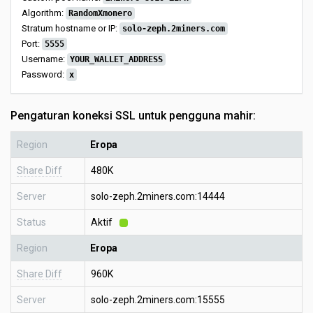
Algorithm:
RandomXmonero
Stratum hostname or IP:
solo-zeph.2miners.com
Port:
5555
Username:
YOUR_WALLET_ADDRESS
Password:
x
Pengaturan koneksi SSL untuk pengguna mahir:
Region
Eropa
Share Diff
480K
Server
solo-zeph.2miners.com:14444
Status
Aktif
Region
Eropa
Share Diff
960K
Server
solo-zeph.2miners.com:15555