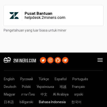
Pusat Bantuan
helpdesk.2miners.com
Pengetahuan yang luar biasa untuk miner
2MINERS.COM
English
Русский
Türkçe
Español
Português
Deutsch
Polski
Українська
㗂越
Français
Magyar
ภาษาไทย
中文
Al Arabiya
srpski
日本語
bãlgarski
Bahasa Indonesia
한국어