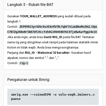
Langkah 3 - Rubah file BAT
Gunakan
YOUR_WALLET_ADDRESS
yang sudah dibuat pada
langkah 1.
Contoh:
ZEPHYR33yrVZ6rhv2EXoYbTRLfqhF5S1aGBboMsZAGLJZpL
E7BTZg26BvNr5B87df24ccYzh4G34V444D76C8fjxRw4arPggi4e1X
Jika anda ingin, anda bisa
Ganti RIG_ID
pada file BAT. Tentukan
nama rig yang diinginkan unuk tampil pada halaman statistik miner.
Kolom ini tidak wajib. Anda bisa mengosongkannya.
Panjang dari
RIG_ID - Maksimal 32 karakter
. Gunakan huruf
alpabet, nomor dan simbol "-" dan "_".
Contoh:
rig-1
Pengaturan untuk Xmrig:
xmrig.exe --coin=ZEPH -o solo-zeph.2miners.com:444
pause