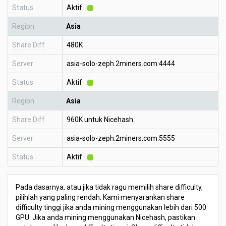
Status
Aktif
Region
Asia
Share Diff
480K
Server
asia-solo-zeph.2miners.com:4444
Status
Aktif
Region
Asia
Share Diff
960K untuk Nicehash
Server
asia-solo-zeph.2miners.com:5555
Status
Aktif
Pada dasarnya, atau jika tidak ragu memilih share difficulty,
pilihlah yang paling rendah. Kami menyarankan share
difficulty tinggi jika anda mining menggunakan lebih dari 500
GPU. Jika anda mining menggunakan Nicehash, pastikan