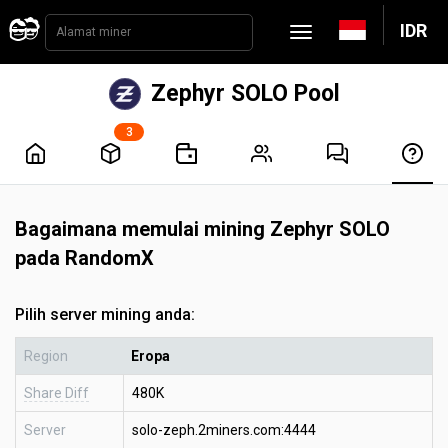
IDR
Zephyr SOLO Pool
3
Bagaimana memulai mining Zephyr SOLO
pada RandomX
Pilih server mining anda:
Region
Eropa
Share Diff
480K
Server
solo-zeph.2miners.com:4444