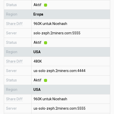
Status
Aktif
Region
Eropa
Share Diff
960K untuk Nicehash
Server
solo-zeph.2miners.com:5555
Status
Aktif
Region
USA
Share Diff
480K
Server
us-solo-zeph.2miners.com:4444
Status
Aktif
Region
USA
Share Diff
960K untuk Nicehash
Server
us-solo-zeph.2miners.com:5555