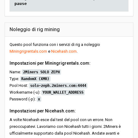
pause
Noleggio di rig mining
Questo pool funziona con i servizi di rig a noleggio
Miningrigrentals.com
e
Nicehash.com
.
Impostazioni per Miningrigrentals.com:
Name:
2Miners SOLO ZEPH
Type:
RandomX (XMR)
Pool Host:
solo-zeph.2miners.com:4444
Workername (-u):
YOUR_WALLET_ADDRESS
Password (-p):
x
Impostazioni per Nicehash.com:
A volte Nicehash esce dal test del pool con un errore. Non
preoccupatevi. Lavoriamo con Nicehash tutti i giorni. 2Miners è
ufficialmente supportato dalla pool Nicehash. Andate avanti e