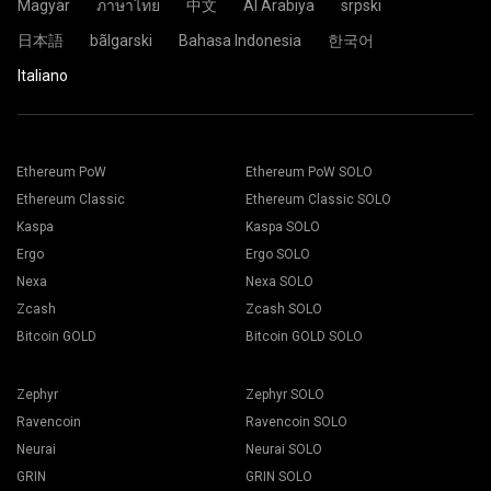
Magyar
ภาษาไทย
中文
Al Arabiya
srpski
日本語
bãlgarski
Bahasa Indonesia
한국어
Italiano
Ethereum PoW
Ethereum PoW SOLO
Ethereum Classic
Ethereum Classic SOLO
Kaspa
Kaspa SOLO
Ergo
Ergo SOLO
Nexa
Nexa SOLO
Zcash
Zcash SOLO
Bitcoin GOLD
Bitcoin GOLD SOLO
Zephyr
Zephyr SOLO
Ravencoin
Ravencoin SOLO
Neurai
Neurai SOLO
GRIN
GRIN SOLO