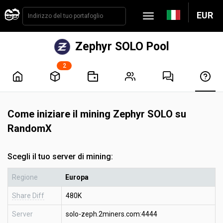
EUR
Zephyr SOLO Pool
2
Come iniziare il mining Zephyr SOLO su
RandomX
Scegli il tuo server di mining:
Regione
Europa
Share Diff
480K
Server
solo-zeph.2miners.com:4444