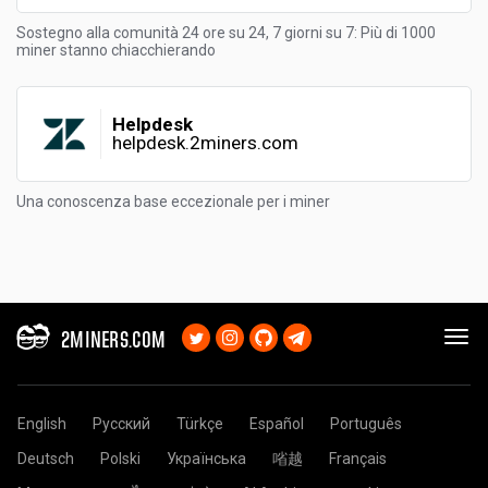
Sostegno alla comunità 24 ore su 24, 7 giorni su 7: Più di 1000
miner stanno chiacchierando
Helpdesk
helpdesk.2miners.com
Una conoscenza base eccezionale per i miner
2MINERS.COM
English
Русский
Türkçe
Español
Português
Deutsch
Polski
Українська
㗂越
Français