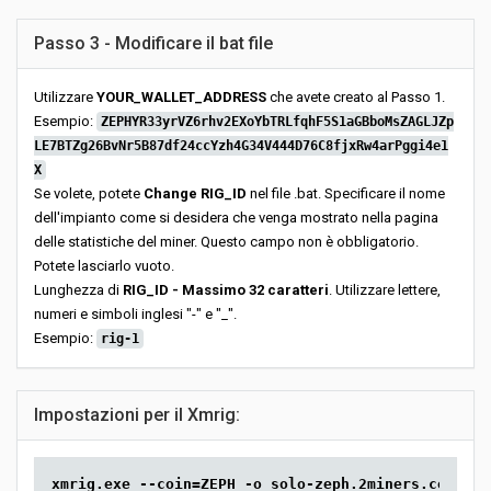
Passo 3 - Modificare il bat file
Utilizzare
YOUR_WALLET_ADDRESS
che avete creato al Passo 1.
Esempio:
ZEPHYR33yrVZ6rhv2EXoYbTRLfqhF5S1aGBboMsZAGLJZp
LE7BTZg26BvNr5B87df24ccYzh4G34V444D76C8fjxRw4arPggi4e1
X
Se volete, potete
Change RIG_ID
nel file .bat. Specificare il nome
dell'impianto come si desidera che venga mostrato nella pagina
delle statistiche del miner. Questo campo non è obbligatorio.
Potete lasciarlo vuoto.
Lunghezza di
RIG_ID - Massimo 32 caratteri
. Utilizzare lettere,
numeri e simboli inglesi "-" e "_".
Esempio:
rig-1
Impostazioni per il Xmrig:
xmrig.exe --coin=ZEPH -o solo-zeph.2miners.com:444