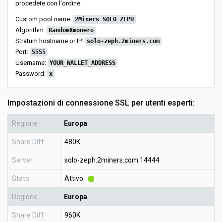
procedete con l'ordine.
Custom pool name:
2Miners SOLO ZEPH
Algorithm:
RandomXmonero
Stratum hostname or IP:
solo-zeph.2miners.com
Port:
5555
Username:
YOUR_WALLET_ADDRESS
Password:
x
Impostazioni di connessione SSL per utenti esperti:
Regione
Europa
Share Diff
480K
Server
solo-zeph.2miners.com:14444
Stato
Attivo
Regione
Europa
Share Diff
960K