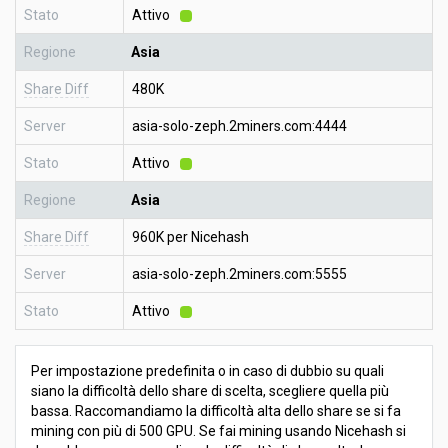
Stato
Attivo
Regione
Asia
Share Diff
480K
Server
asia-solo-zeph.2miners.com:4444
Stato
Attivo
Regione
Asia
Share Diff
960K per Nicehash
Server
asia-solo-zeph.2miners.com:5555
Stato
Attivo
Per impostazione predefinita o in caso di dubbio su quali
siano la difficoltà dello share di scelta, scegliere quella più
bassa. Raccomandiamo la difficoltà alta dello share se si fa
mining con più di 500 GPU. Se fai mining usando Nicehash si