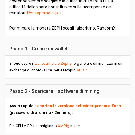
dovrebbe sempre scegliere la difficoltà di share alta. La
difficoltà dello share non influisce sulle ricompense dei
minatori.
Per saperne di più
.
Per minare la moneta ZEPH scegli l'algoritmo: RandomX
Passo 1 - Creare un wallet
Si può usare il
wallet ufficiale Zephyr
o generare un indirizzo in un
exchange di criptovalute, per esempio
MEXC
.
Passo 2 - Scaricare il software di mining
Avvio rapido -
Scarica la versione del Miner pronta all'uso
(password di archivio - 2miners).
Per CPU e GPU consigliamo
XMRig
miner.