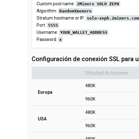
Custom pool name:
2Miners SOLO ZEPH
Algorithm:
RandomXmonero
Stratum hostname or IP:
solo-zeph.2miners.com
Port:
5555
Username:
YOUR_WALLET_ADDRESS
Password:
x
Configuración de conexión SSL para 
Dificultad de Acciones
480K
Europa
960K
480K
USA
960K