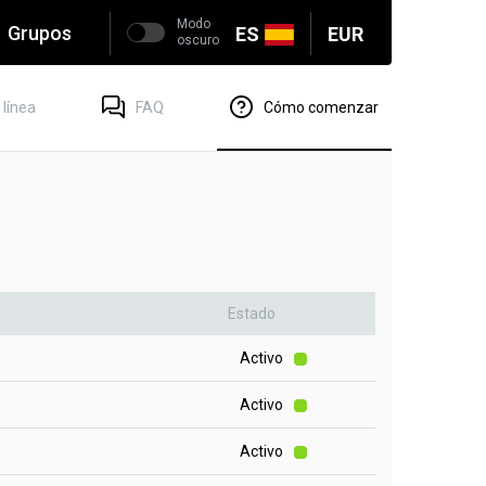
Modo
Grupos
ES
EUR
oscuro
 línea
FAQ
Cómo comenzar
Estado
Activo
Activo
Activo