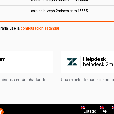
asia-solo-zeph.2miners.com:14444
asia-solo-zeph.2miners.com:15555
arla, use la
configuración estándar
ram
Helpdesk
helpdesk.2m
mineros están charlando
Una excelente base de con
Estado
API