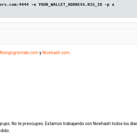
ers.com:4444 -u YOUR_WALLET_ADDRESS.RIG_ID -p x
iningrigrentals.com
y
Nicehash.com
.
l grupo. No te preocupes. Estamos trabajando con Nicehash todos los día
dido.