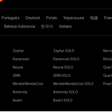
Português
Deutsch
Polski
Українська
㗂越
Fran
Bahasa Indonesia
한국어
Italiano
Zephyr
Zephyr SOLO
Nerv
Ravencoin
Ravencoin SOLO
Bitco
Neurai
Neurai SOLO
Quai
GRIN
GRIN SOLO
Quai
MimbleWimbleCoin
MimbleWimbleCoin SOLO
Pearl
Aeternity
Aeternity SOLO
Beam
Beam SOLO