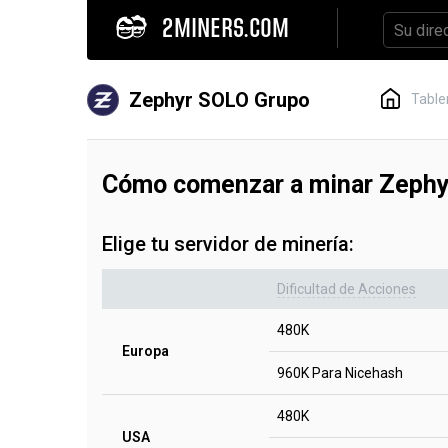
2MINERS.COM
Zephyr SOLO Grupo
Table
Cómo comenzar a minar Zeph
Elige tu servidor de minería:
Dificultad de Acciones
480K
Europa
960K Para Nicehash
480K
USA