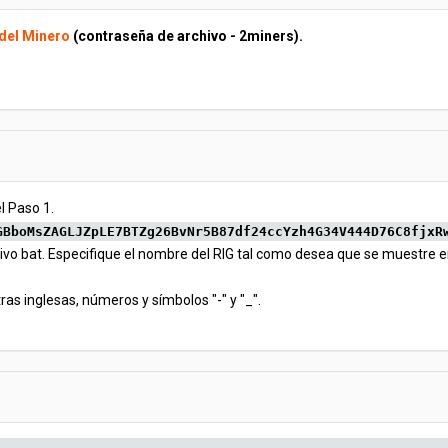
 del Minero
(contraseña de archivo - 2miners).
l Paso 1.
GBboMsZAGLJZpLE7BTZg26BvNr5B87df24ccYzh4G34V444D76C8fjxR
ivo bat. Especifique el nombre del RIG tal como desea que se muestre e
tras inglesas, números y símbolos "-" y "_".