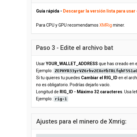
Guía rápida -
Descargar la versión lista para usar
Para CPU y GPU recomendamos
XMRig
miner.
Paso 3 - Edite el archivo bat
Usar
YOUR_WALLET_ADDRESS
que has creado en e
Ejemplo:
ZEPHYR33yrVZ6rhv2EXoYbTRLfqhF5S1a
Si tu quieres tu puedes
Cambiar el RIG_ID
en el arch
no es obligatorio. Podrías dejarlo vacío.
Longitud de
RIG_ID - Máximo 32 caracteres
. Usa le
Ejemplo:
rig-1
Ajustes para el minero de Xmrig: