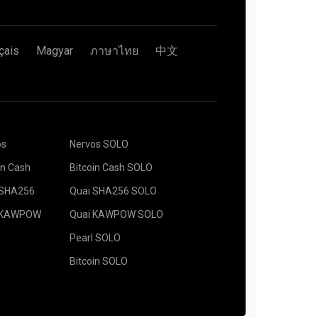
çais
Magyar
ภาษาไทย
中文
os
Nervos SOLO
in Cash
Bitcoin Cash SOLO
 SHA256
Quai SHA256 SOLO
 KAWPOW
Quai KAWPOW SOLO
Pearl SOLO
Bitcoin SOLO