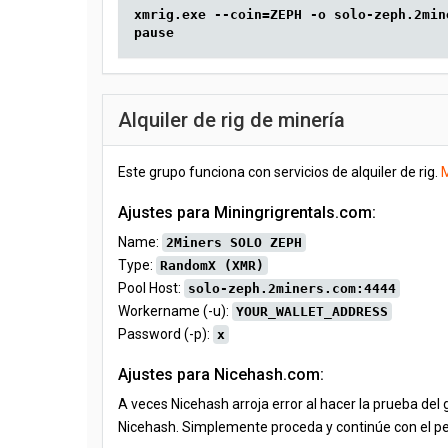
xmrig.exe --coin=ZEPH -o solo-zeph.2min
pause
Alquiler de rig de minería
Este grupo funciona con servicios de alquiler de rig.
M
Ajustes para Miningrigrentals.com:
Name:
2Miners SOLO ZEPH
Type:
RandomX (XMR)
Pool Host:
solo-zeph.2miners.com:4444
Workername (-u):
YOUR_WALLET_ADDRESS
Password (-p):
x
Ajustes para Nicehash.com:
A veces Nicehash arroja error al hacer la prueba de
Nicehash. Simplemente proceda y continúe con el pe