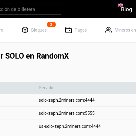
Blog
2
ro
Bloques
Pagos
Mineros en
yr SOLO en RandomX
Servidor
solo-zeph.2miners.com:4444
solo-zeph.2miners.com:5555
us-solo-zeph.2miners.com:4444