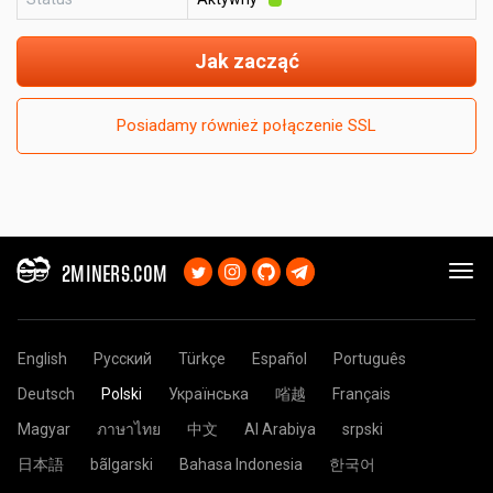
Jak zacząć
Posiadamy również połączenie SSL
2MINERS.COM
English
Русский
Türkçe
Español
Português
Deutsch
Polski
Українська
㗂越
Français
Magyar
ภาษาไทย
中文
Al Arabiya
srpski
日本語
bãlgarski
Bahasa Indonesia
한국어