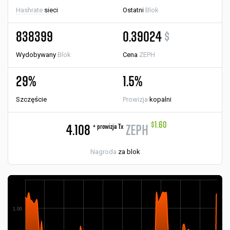
Hashrate
sieci
Ostatni
Blok
838399
0.39024
$
Wydobywany
Blok
Cena
ZEPH
29%
1.5%
Szczęście
Prowizja
kopalni
$1.60
+ prowizja Tx
4.108
ZEPH
Nagroda
za blok
1.00