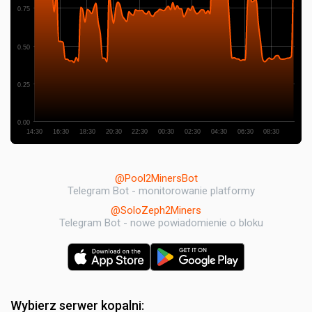
0.75
0.50
0.25
0.00
14:30
16:30
18:30
20:30
22:30
00:30
02:30
04:30
06:30
08:30
@Pool2MinersBot
Telegram Bot - monitorowanie platformy
@SoloZeph2Miners
Telegram Bot - nowe powiadomienie o bloku
Wybierz serwer kopalni: