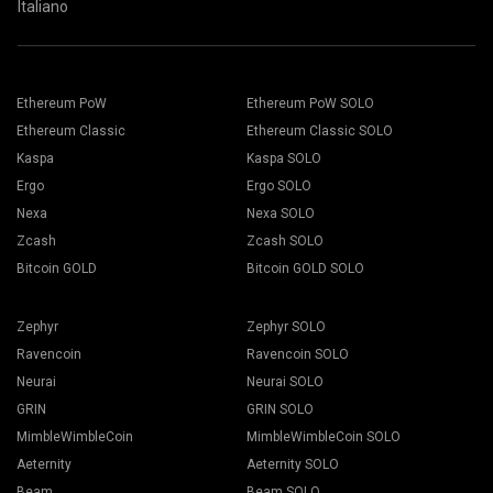
Italiano
Ethereum PoW
Ethereum PoW SOLO
Ethereum Classic
Ethereum Classic SOLO
Kaspa
Kaspa SOLO
Ergo
Ergo SOLO
Nexa
Nexa SOLO
Zcash
Zcash SOLO
Bitcoin GOLD
Bitcoin GOLD SOLO
Zephyr
Zephyr SOLO
Ravencoin
Ravencoin SOLO
Neurai
Neurai SOLO
GRIN
GRIN SOLO
MimbleWimbleCoin
MimbleWimbleCoin SOLO
Aeternity
Aeternity SOLO
Beam
Beam SOLO