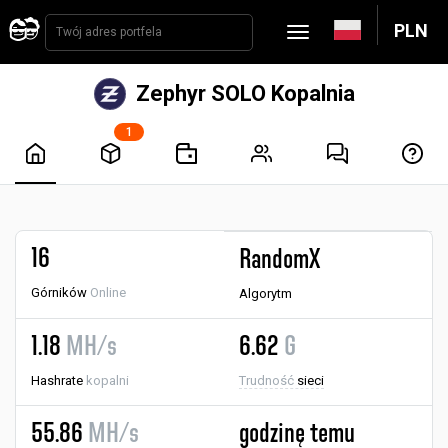
PLN
Zephyr SOLO Kopalnia
1
16
RandomX
Górników
Online
Algorytm
1.18
MH/s
6.62
G
Hashrate
kopalni
Trudność
sieci
55.86
MH/s
godzinę temu