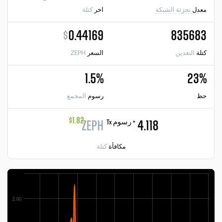
معدل
تجزئة الشبكة
اخر
كتلة
$
0.44169
835683
كتلة
التعدين
السعر
ZEPH
1.5%
23%
حظ
رسوم
المجمع
$1.82
+ رسوم Tx
ZEPH
4.118
مكافأة
كتلة
2.00