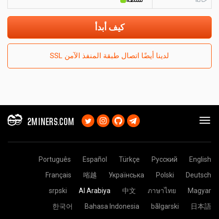
كيف أبدأ
لدينا أيضًا اتصال طبقة المنفذ الآمن SSL
2MINERS.COM
Português
Español
Türkçe
Русский
English
Français
㗂越
Українська
Polski
Deutsch
srpski
Al Arabiya
中文
ภาษาไทย
Magyar
한국어
Bahasa Indonesia
bãlgarski
日本語