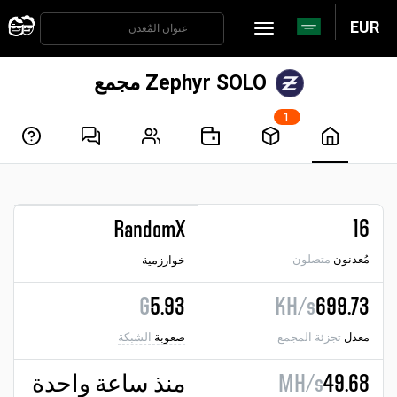
EUR
Zephyr SOLO مجمع
1
16
RandomX
مُعدنون
متصلون
خوارزمية
G
5.93
KH/s
699.73
معدل
تجزئة المجمع
صعوبة
الشبكة
49.68
MH/s
منذ ساعة واحدة