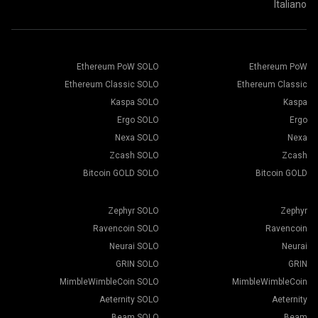
Italiano
Ethereum PoW SOLO
Ethereum PoW
Ethereum Classic SOLO
Ethereum Classic
Kaspa SOLO
Kaspa
Ergo SOLO
Ergo
Nexa SOLO
Nexa
Zcash SOLO
Zcash
Bitcoin GOLD SOLO
Bitcoin GOLD
Zephyr SOLO
Zephyr
Ravencoin SOLO
Ravencoin
Neurai SOLO
Neurai
GRIN SOLO
GRIN
MimbleWimbleCoin SOLO
MimbleWimbleCoin
Aeternity SOLO
Aeternity
Beam SOLO
Beam