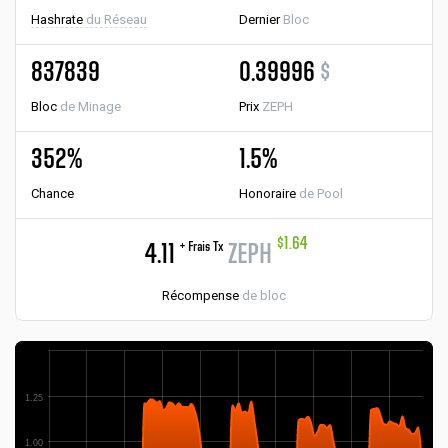
Hashrate
du Réseau
Dernier
Bloc
837839
0.39996
$
Bloc
de Minage
Prix
ZEPH
352%
1.5%
Chance
Honoraire
de Pool
$1.64
+ Frais Tx
4.11
ZEPH
Récompense
de bloc
1.25
1.00