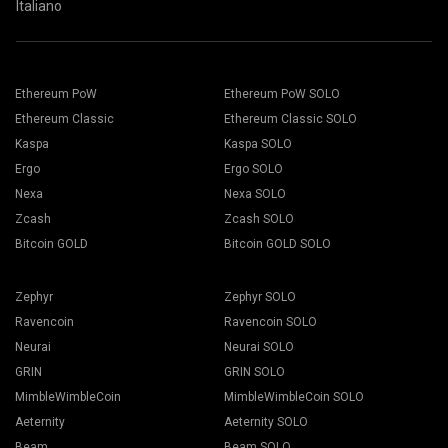
Italiano
Ethereum PoW
Ethereum PoW SOLO
Ethereum Classic
Ethereum Classic SOLO
Kaspa
Kaspa SOLO
Ergo
Ergo SOLO
Nexa
Nexa SOLO
Zcash
Zcash SOLO
Bitcoin GOLD
Bitcoin GOLD SOLO
Zephyr
Zephyr SOLO
Ravencoin
Ravencoin SOLO
Neurai
Neurai SOLO
GRIN
GRIN SOLO
MimbleWimbleCoin
MimbleWimbleCoin SOLO
Aeternity
Aeternity SOLO
Beam
Beam SOLO