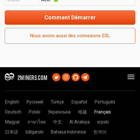
Comment Démarrer
Nous avons aussi des connexions SSL
2MINERS.COM
English
Русский
Türkçe
Español
Português
Deutsch
Polski
Українська
㗂越
Français
Magyar
ภาษาไทย
中文
Al Arabiya
srpski
日本語
bãlgarski
Bahasa Indonesia
한국어