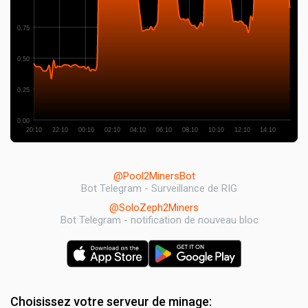
0.75
0.50
0.25
0.00
20:10
22:10
00:10
02:10
04:10
06:10
08:10
10:10
12:10
14:10
@Pool2MinersBot
Bot Telegram - Surveillance de RIG
@SoloZeph2Miners
Bot Telegram - notification de nouveau bloc
Choisissez votre serveur de minage: