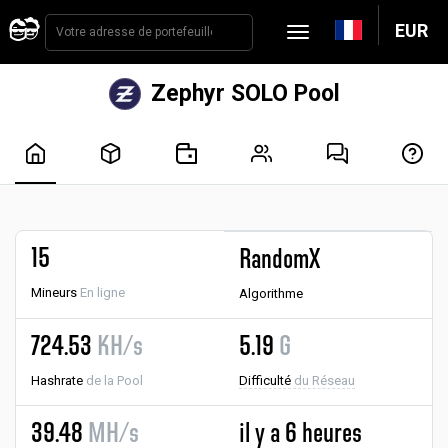
EUR
Zephyr SOLO Pool
15
RandomX
Mineurs
En ligne
Algorithme
724.53
KH/s
5.19
G
Hashrate
de la Pool
Difficulté
du Réseau
39.48
MH/s
il y a 6 heures