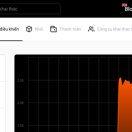
Bl
điều khiển
Khối
Thanh toán
Công cụ khai thác 
2.50
2.00
1.50