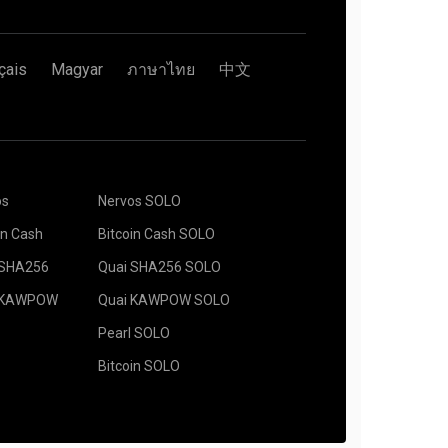
çais
Magyar
ภาษาไทย
中文
os
Nervos SOLO
in Cash
Bitcoin Cash SOLO
 SHA256
Quai SHA256 SOLO
 KAWPOW
Quai KAWPOW SOLO
Pearl SOLO
Bitcoin SOLO