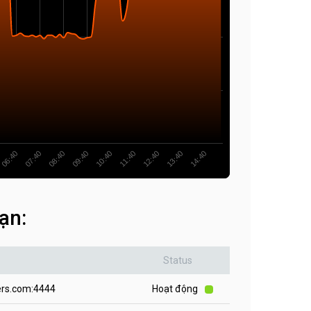
10:40
09:40
08:40
07:40
06:40
14:40
13:40
12:40
11:40
ạn:
Status
ers.com:4444
Hoạt động