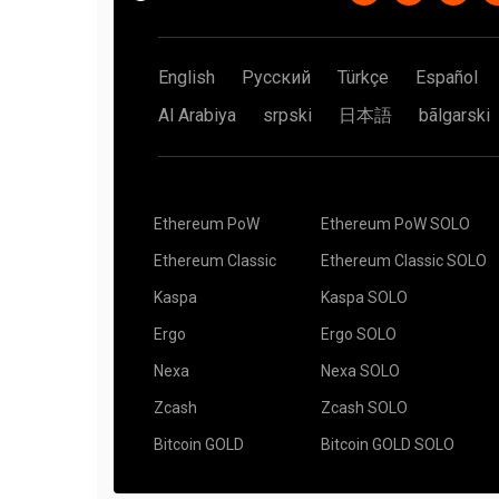
English
Русский
Türkçe
Español
Al Arabiya
srpski
日本語
bãlgarski
Ethereum PoW
Ethereum PoW SOLO
Ethereum Classic
Ethereum Classic SOLO
Kaspa
Kaspa SOLO
Ergo
Ergo SOLO
Nexa
Nexa SOLO
Zcash
Zcash SOLO
Bitcoin GOLD
Bitcoin GOLD SOLO