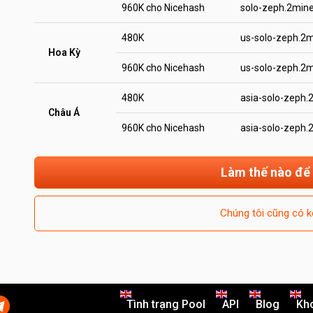
960K cho Nicehash
solo-zeph.2min
480K
us-solo-zeph.2
Hoa Kỳ
960K cho Nicehash
us-solo-zeph.2
480K
asia-solo-zeph
Châu Á
960K cho Nicehash
asia-solo-zeph
Làm thế nào để
Chúng tôi cũng có k
Tình trạng Pool
API
Blog
Kh