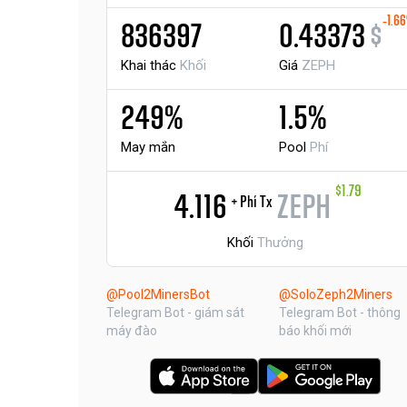
-1.6
836397
0.43373
$
Khai thác
Khối
Giá
ZEPH
249%
1.5%
May mắn
Pool
Phí
$1.79
4.116
ZEPH
+ Phí Tx
Khối
Thưởng
@Pool2MinersBot
@SoloZeph2Miners
Telegram Bot - giám sát
Telegram Bot - thông
máy đào
báo khối mới