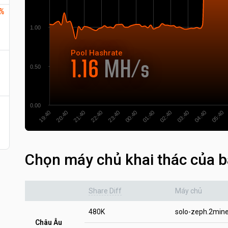
6%
1.00
Pool
Hashrate
1.16
MH/s
0.50
0.00
21:40
20:40
19:40
05:40
04:40
03:40
02:40
01:40
00:40
23:40
22:40
Chọn máy chủ khai thác của b
Share Diff
Máy chủ
480K
solo-zeph.2min
Châu Âu