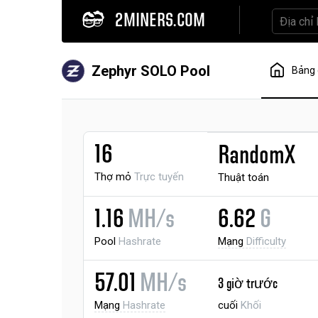
2MINERS.COM
Zephyr SOLO Pool
Bảng 
16
RandomX
Thợ mỏ
Trực tuyến
Thuật toán
1.16
MH/s
6.62
G
Pool
Hashrate
Mạng
Difficulty
57.01
MH/s
3 giờ trước
Mạng
Hashrate
cuối
Khối