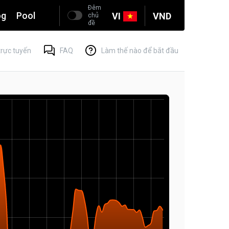
Đêm
og
Pool
VI
VND
chủ
đề
trực tuyến
FAQ
Làm thế nào để bắt đầu