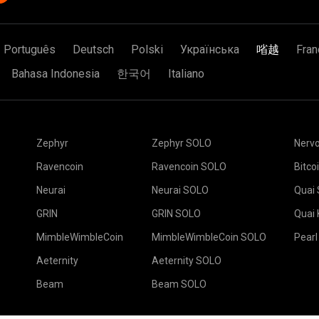
Português
Deutsch
Polski
Українська
㗂越
Fran
Bahasa Indonesia
한국어
Italiano
Zephyr
Zephyr SOLO
Nerv
Ravencoin
Ravencoin SOLO
Bitco
Neurai
Neurai SOLO
Quai
GRIN
GRIN SOLO
Quai
MimbleWimbleCoin
MimbleWimbleCoin SOLO
Pearl
Aeternity
Aeternity SOLO
Beam
Beam SOLO